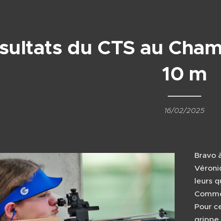
sultats du CTS au Cham
10 m
16/02/2025
Bravo à
Véroniq
leurs q
Comme 
Pour ce
grippe 