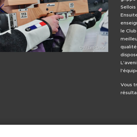
Selloi
Ensuite
enseig
le Club
meille
qualité
dispos
L'aven
l'équip
Vous t
résult
rbalète