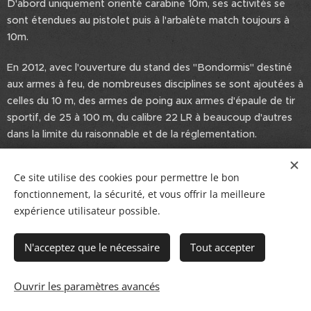
D'abord uniquement orienté carabine 10m, ses activités se
sont étendues au pistolet puis à l'arbalète match toujours à
10m.
En 2012, avec l'ouverture du stand des "Bondormis" destiné
aux armes à feu, de nombreuses disciplines se sont ajoutées à
celles du 10 m, des armes de poing aux armes d'épaule de tir
sportif, de 25 à 100 m, du calibre 22 LR à beaucoup d'autres
dans la limite du raisonnable et de la réglementation.
Le C.T.S. est affilié à la FFTir (n° 0741004) depuis sa création
Ce site utilise des cookies pour permettre le bon
et pratique le tir sportif en compétition comme en loisir.
fonctionnement, la sécurité, et vous offrir la meilleure
expérience utilisateur possible.
N'acceptez que le nécessaire
Tout accepter
Ouvrir les paramètres avancés
Cookies