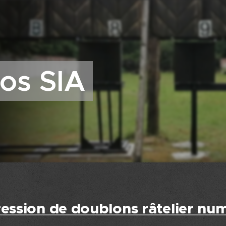
fos SIA
ession de doublons râtelier nu